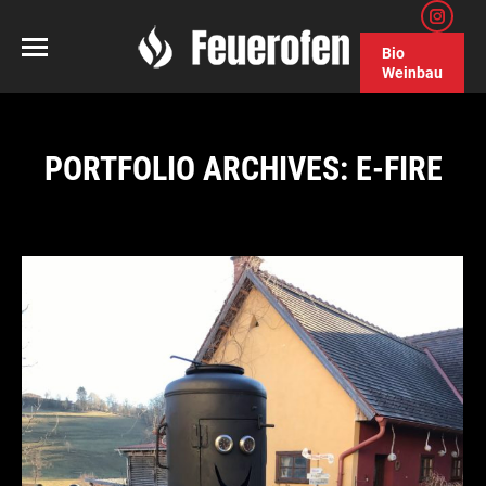
Inst
Bio
page
Weinbau
open
in
PORTFOLIO ARCHIVES:
E-FIRE
new
wind