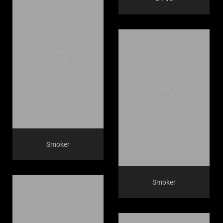
Smoker
Smoker