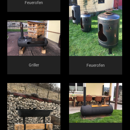
Feuerofen
Griller
Feuerofen