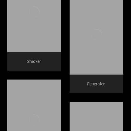
Smoker
Feuerofen